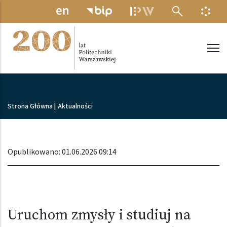
Przejdź do treści
MENU ELEKTRONICZNE
INFO
Politechnika Warszawska
Ścieżka nawigacyjna
Strona Główna
|
Aktualności
Opublikowano: 01.06.2026 09:14
Uruchom zmysły i studiuj na