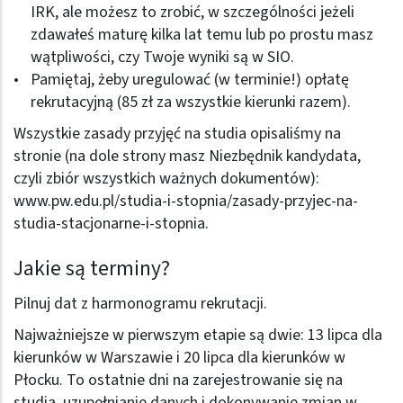
IRK, ale możesz to zrobić, w szczególności jeżeli
zdawałeś maturę kilka lat temu lub po prostu masz
wątpliwości, czy Twoje wyniki są w SIO.
Pamiętaj, żeby uregulować (w terminie!) opłatę
rekrutacyjną (85 zł za wszystkie kierunki razem).
Wszystkie zasady przyjęć na studia opisaliśmy na
stronie (na dole strony masz Niezbędnik kandydata,
czyli zbiór wszystkich ważnych dokumentów):
www.pw.edu.pl/studia-i-stopnia/zasady-przyjec-na-
studia-stacjonarne-i-stopnia
.
Jakie są terminy?
Pilnuj dat z harmonogramu rekrutacji.
Najważniejsze w pierwszym etapie są dwie: 13 lipca dla
kierunków w Warszawie i 20 lipca dla kierunków w
Płocku. To ostatnie dni na zarejestrowanie się na
studia, uzupełnianie danych i dokonywanie zmian w